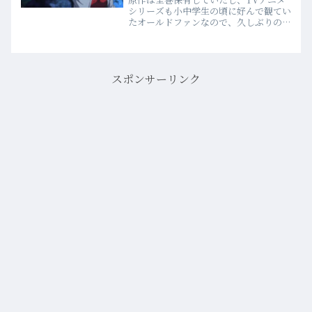
シリーズも小中学生の頃に好んで観てい
たオールドファンなので、久しぶりの
「復活」の報には無論興味を惹かれたけ
れど、劇場まで足を運ぶつもりはなかっ
た。しかし、出張中の新宿で、観たかっ
た大作映画のタイムスケジュ…more
スポンサーリンク