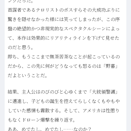
ングだった。
首謀者であるテロリストのボスすらその大成功ぶりに
驚きを隠せなかった様には笑ってしまったが、この序
盤の絶望的かつ非現実的なスペクタクルシーンによっ
て、本作は効果的にリアリティラインを下げて見せた
のだと思う。
即ち、もうここまで無茶苦茶なことが起こっているの
だから、この先に何がどうなっても怒るのは「野暮」
だよということだ。
結果、主人公はのびのびと心ゆくまで「大統領警護」
に邁進し、子どもの誕生を控えてらしくなくもやもや
していた感情も霧散する。そして、アメリカは性懲り
もなくドローン爆撃を繰り返す。
ああ、めでたし、めでたし……なのか？