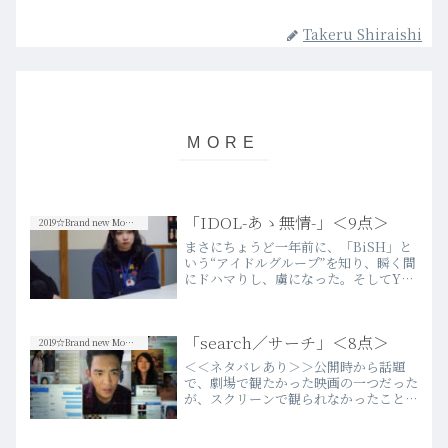
Takeru Shiraishi
「IDOL-あゝ無情-」＜9点＞
2019☆Brand new Movies
まさにちょうど一年前に、「BiSH」と
いう“アイドルグループ”を知り、瞬く間
にドハマりし、虜になった。そしてYou
TubeやTwitterをフル回転して彼女た
ちのことを掘り起こしていく過程の中
で、必然的に所属事務所である
「search／サーチ」＜8点＞
「WACK」を知り…more
2019☆Brand new Movies
＜＜ネタバレあり＞＞公開時から話題
で、劇場で観たかった映画の一つだった
が、スクリーンで観られなかったことは
むしろラッキーだったかもしれない。多
くの場合、この表現は映画が“面白くな
かった”ことを意味するが、この映画は