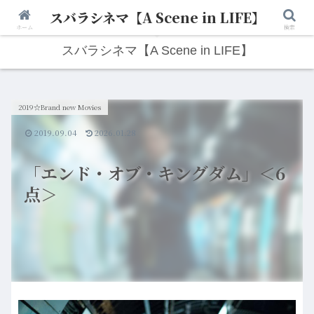
スバラシネマ【A Scene in LIFE】
人生は“ひとりごと”から始まる。映画と写真と日々のこと。
ホーム
検索
スバラシネマ【A Scene in LIFE】
2019☆Brand new Movies
2019.09.04
2026.01.28
「エンド・オブ・キングダム」＜6
点＞