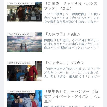
「新感染 ファイナル・エクス
違う。文句なしに“面白い！…more
2019☆Brand new Movies
プレス」＜8点＞
「ゾンビ映画」×「韓国映画」この食い
合わせはとてもよく合いそうだが、これ
まで著名な作品が殆ど生まれてこなかっ
たことが意外である。韓国映画のクオリ
ティの高いアクション・バイオレンス描
写や、特有のドライさを携えた客観性や
「天気の子」＜9点＞
2019☆Brand new Movies
批評性、トータルバランス…more
梅雨明けした週末、それに合わせるよう
に封切りされていた本作を観に行く。正
直なところ“期待”は半々といったところ
だった。新海誠監督の前作「君の名
は。」はちょっと異常なレベルの社会的
大ヒットとなり、これを受けての次作
「シャザム！」＜7点＞
は、否が応でも注目を集めるこ…more
2019☆Brand new Movies
「何かラスボス的なこと言ってる？」子
どもをスーパーヒーローにしちゃあいか
ん。楽しすぎる。個人的には「シャザ
ム！」というスーパーヒーローの固有名
詞すら聞き馴染みが無かったが、DCに
よるこの新たなアメコミ映画は、映画フ
「劇場版シティーハンター 〈新
ァンにまた新しいエンターテ…more
2019☆Brand new Movies
宿プライベート・アイズ〉」＜2
点＞
原作は全巻保有していたし、TVアニメ