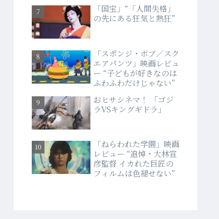
「国宝」“「人間失格」
の先にある狂気と熱狂”
「スポンジ・ボブ／スク
エアパンツ」映画レビュ
ー “子どもが好きなのは
ふわふわだけじゃない”
おヒサシネマ！ 「ゴジ
ラVSキングギドラ」
「ねらわれた学園」映画
レビュー “追悼・大林宣
彦監督 イカれた巨匠の
フィルムは色褪せない”