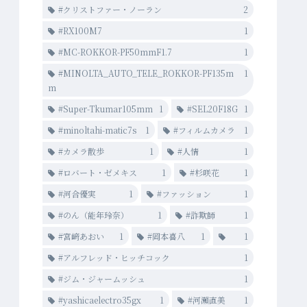
#クリストファー・ノーラン
2
#RX100M7
1
#MC-ROKKOR-PF50mmF1.7
1
#MINOLTA_AUTO_TELE_ROKKOR-PF135m
1
m
#Super-Tkumar105mm
1
#SEL20F18G
1
#minoltahi-matic7s
1
#フィルムカメラ
1
#カメラ散歩
1
#人情
1
#ロバート・ゼメキス
1
#杉咲花
1
#河合優実
1
#ファッション
1
#のん（能年玲奈）
1
#詐欺師
1
#宮﨑あおい
1
#岡本喜八
1
1
#アルフレッド・ヒッチコック
1
#ジム・ジャームッシュ
1
#yashicaelectro35gx
1
#河瀨直美
1