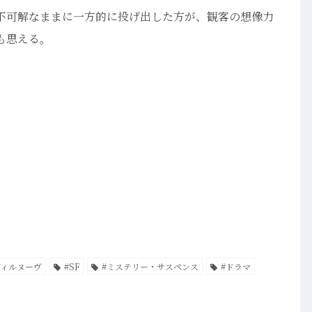
不可解なままに一方的に投げ出した方が、観客の想像力
も思える。
ヴィルヌーヴ
#SF
#ミステリー・サスペンス
#ドラマ