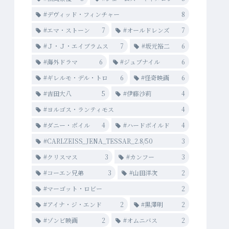
#デヴィッド・フィンチャー
8
#エマ・ストーン
7
#オールドレンズ
7
#Ｊ・Ｊ・エイブラムス
7
#坂元裕二
6
#海外ドラマ
6
#ジュブナイル
6
#ギレルモ・デル・トロ
6
#怪奇映画
6
#吉田大八
5
#伊藤沙莉
4
#ヨルゴス・ランティモス
4
#ダニー・ボイル
4
#ハードボイルド
4
#CARLZEISS_JENA_TESSAR_2.8/50
3
#クリスマス
3
#カンフー
3
#コーエン兄弟
3
#山田洋次
2
#マーゴット・ロビー
2
#アイナ・ジ・エンド
2
#黒澤明
2
#ゾンビ映画
2
#オムニバス
2