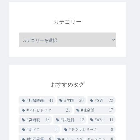
カテゴリー
おすすめタグ
#特撮映画
41
#学園
30
#SW
22
#テレビドラマ
21
#社会派
17
#宮崎駿
13
#法廷劇
12
#a7c
11
#朝ドラ
11
#ドラマシリーズ
8
#松岡茉優
8
#ジェームズ・キャメロン
8