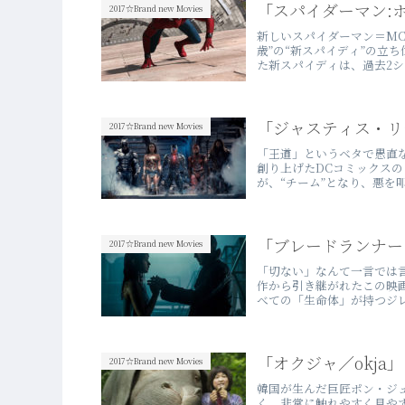
「スパイダーマン:
2017☆Brand new Movies
新しいスパイダーマン＝MC
歳”の“新スパイディ”の立
た新スパイディは、過去2シ
「ジャスティス・リ
2017☆Brand new Movies
「王道」というベタで愚直
創り上げたDCコミックス
が、“チーム”となり、悪を
「ブレードランナー 
2017☆Brand new Movies
「切ない」なんて一言では
作から引き継がれたこの映
べての「生命体」が持つジレ
「オクジャ／okja
2017☆Brand new Movies
韓国が生んだ巨匠ポン・ジュ
く、非常に触れやすく見や