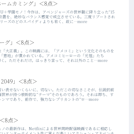
ホームカミング」＜8点＞
U＋学園モノ！今作は、アベンジャーズの世界観に降り立った“15
ち位置を、絶妙なバランス感覚で成立させている。三度リブートされ
リーズのどのスパイディよりも若く、故に…more
ーグ」＜8点＞
な「大正義」。この映画には、「アメコミ」という文化そのものを
の「意地」が貫かれている。アメコミヒーローの「元祖」たち
叩く。ただそれだけ。はっきり言って、それ以外のこと…more
2049」＜8点＞
言い表せないくらいに、切ない。ただこの切なさこそが、伝説的前
画世界が持つ根幹的な“テーマ”そのものであろう。それは即ち、す
ンマであり、前作で、強力なレプリカントの“ロ…more
」＜8点＞
ノの最新作は、Netflixによる世界同時配信映画であるに相応し
すいエンターテイメント性に富んだ楽しいアクション・アドベンチ