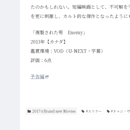
たのかもしれない。短編映画として、不可解を
を更に刺激し、カルト的な傑作となったように
「複製された男 Enemy」
2013年【カナダ】
鑑賞環境：VOD（U-NEXT・字幕）
評価：6点
予告編
2017☆Brand new Movies
#スリラー
#ドゥニ・