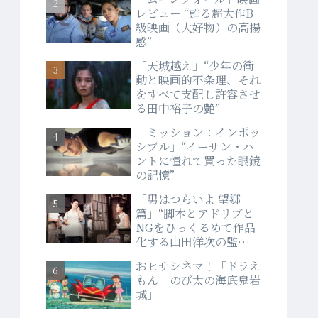
レビュー “甦る超大作B
級映画（大好物）の高揚
感”
「天城越え」“少年の衝
動と映画的不条理、それ
をすべて支配し許容させ
る田中裕子の艶”
「ミッション：インポッ
シブル」“イーサン・ハ
ントに憧れて買った眼鏡
の記憶”
「男はつらいよ 望郷
篇」“脚本とアドリブと
NGをひっくるめて作品
化する山田洋次の監督
力”
おヒサシネマ！「ドラえ
もん のび太の海底鬼岩
城」