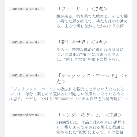
「フューリー」＜7点＞
2015☆Brand new Movies
朝が来る。朽ち果てた戦車と、そこで闘
い果てた屍を越えて、兵たちは歩を進め
る。まるで何もなかったかのような俯瞰
で、残骸となった戦車を一つ残し、一つ
のストーリーが終わる。「戦争」とい
う、繰り返される人間の愚かな歴史の中
「新しき世界」＜9点＞
2015☆Brand new Movies
で、同様のシーンが一体、幾…more
ラスト、辛辣な運命に導かれるままに、
ついに望まぬ“椅子”に収まった主人
公。“新しき世界”を眼下に見下ろし、彼
は何を思ったのだろう。一見、彼の表情
は自らの運命に対しての苦悩に苛まれて
いるように見える。しかし、その先のシ
「ジュラシック・ワールド」＜6
2015☆Brand new Movies
ークエンスで、彼の中には…more
点＞
「ジュラシック・パーク」の過去作を観たことがない人たちにと
っては、存分に楽しめる夏休みに相応しい映画だったのだろうと
は思う。ただし、やはり1993年のオリジナル作品を公開当時に“驚
き”と共に目の当たりにした観客にとっては、ワンランク下の焼
き…more
「エンダーのゲーム」＜7点＞
2015☆Brand new Movies
SF映画とは、作品全体の90％が退屈で
も、残り10％で示される顛末と物語に
秘められた“真意”によって、その価値を
誇示できる娯楽だと思う。週末の深夜、