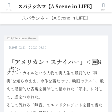
スバラシネマ【A Scene in LIFE】
人生は“ひとりごと”から始まる。映画と写真と日々のこと。
ホーム
検索
スバラシネマ【A Scene in LIFE】
2015☆Brand new Movies
2015.02.21
2020.04.30
「アメリカン・スナイパー」＜8
点＞
クリス・カイルという人物の実人生の最終的な “事
実”を知らぬまま、今作を観たので、映画のラスト、敢
えて感情的な表現を排除して描かれた「顛末」に対し
て、虚をつかれた。
そして流れる「無音」のエンドクレジットを目の当た