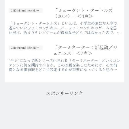
この映画を観始めたが、6割近く観たと
ころであまりの退屈感に伴う睡魔に勝て
「ミュータント・タートルズ
2015☆Brand new Movies
なかった。翌日、惰性…more
（2014）」＜4点＞
「ミュータント・タートルズ」といえば、小学生の頃に友人宅で
遊んでいたファミコンだかスーパーファミコンだかのゲームを思
い出す。あまりテレビゲームが得意な子どもではなかったので、
友人らがプレイしている様子を延々と見ていた気がする。割と良
い評価も…more
「ターミネーター：新起動／ジ
2015☆Brand new Movies
ェニシス」＜7点＞
“今更”になって新シリーズ化される「ターミネーター」というコン
テンツに何を期待すべきか。この映画を楽しむためには、その前
提となる価値観をどこに設定するかが重要になってくると思う。
個人的な結論を言うと、僕自身はしっかりと楽しむことが出来
た。今…more
スポンサーリンク